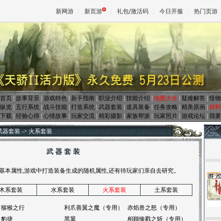
新网游
新页游
礼包/激活码
今日开服
热门页游
魔兽
天堂
首页
|
故事背景
|
游戏特色
|
新手指南
|
职业介绍
|
技能介绍
|
地图大全
|
疑难解答
|
怪物
纵览
|
五行系统
|
战斗技能
|
打造系统
|
武器套装
|
道具装备
|
任务攻略
|
精美原画
|
材料
下载
|
经验心得
|
心情故事
|
玩家交流
|
精彩摄影
|
家族帮派
|
玩家照片
|
游戏论坛
|
我要
王权与
武器套装
->
火系套装
武 器 套 装
基本属性,游戏中打造装备生成的随机属性,还有待玩家们亲自去研究。
木系套装
水系套装
火系套装
土系套装
猕猴之行
利爪善翼之魔（专用）
赤焰兽之怒（专用）
豹捷
黑翼
相顾惨戮之斩（专用）