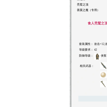
秃鹫之顶
善翼之魔（专用）
食人秃鹫之
套装属性：
攻击+12,
等级要求：
42
防御等级：
侠客
相关武器：