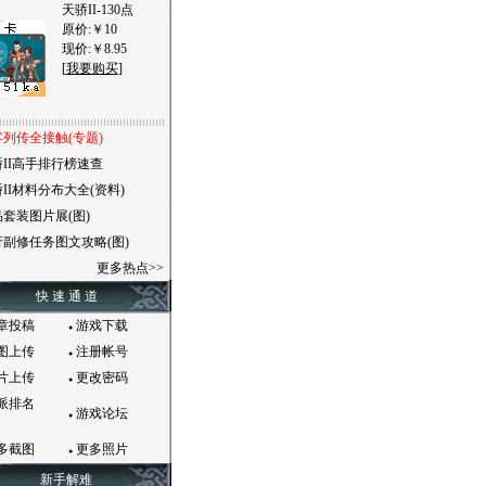
天骄II-130点
原价:￥10
现价:￥8.95
[
我要购买
]
列传全接触(专题)
II高手排行榜速查
II材料分布大全(资料)
套装图片展(图)
行副修任务图文攻略(图)
更多热点>>
快 速 通 道
章投稿
游戏下载
●
图上传
注册帐号
●
片上传
更改密码
●
派排名
游戏论坛
●
多截图
更多照片
●
新手解难