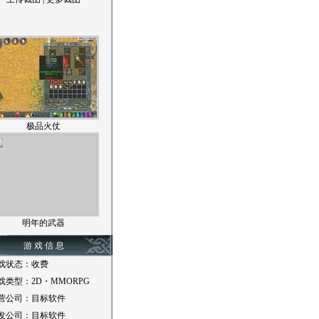
极品火仗
明年的武器
游 戏 信 息
戏状态：收费
戏类型：2D・MMORPG
营公司：目标软件
发公司：目标软件