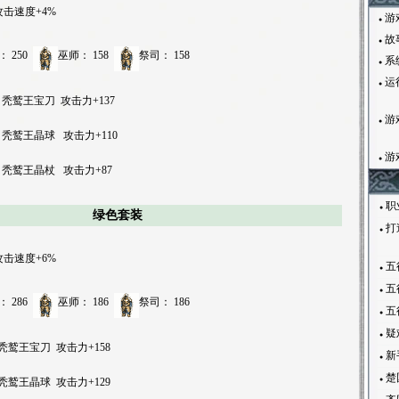
攻击速度+4%
游
●
故
●
：
250
巫师：
158
祭司：
158
系
●
运
●
秃鹫王宝刀
攻击力+137
游
●
秃鹫王晶球
攻击力+110
游
●
秃鹫王晶杖
攻击力+87
职
●
绿色套装
打
●
攻击速度+6%
五
●
五
●
：
286
巫师：
186
祭司：
186
五
●
疑
●
秃鹫王宝刀
攻击力+158
新
●
楚
秃鹫王晶球
攻击力+129
●