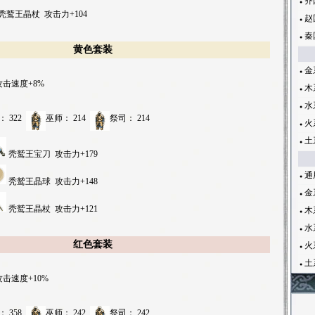
齐
●
秃鹫王晶杖
攻击力+104
赵
●
秦
●
黄色套装
金
●
攻击速度+8%
木
●
水
●
：
322
巫师：
214
祭司：
214
火
●
土
●
秃鹫王宝刀
攻击力+179
通
●
秃鹫王晶球
攻击力+148
金
●
秃鹫王晶杖
攻击力+121
木
●
水
●
红色套装
火
●
土
●
攻击速度+10%
：
358
巫师：
242
祭司：
242