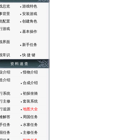
戏总览
游戏特色
●
事背景
安装游戏
●
统配置
创建角色
●
行游戏
基本操作
●
戏界面
新手任务
●
戏常识
快 捷 键
●
资 料 速 查
业介绍
怪物介绍
●
造介绍
合成介绍
●
行系统
初探坐骑
●
行主修
套装系统
●
行追源
地图大全
●
难解答
周国任务
●
手任务
水寨任务
●
国任务
主修任务
●