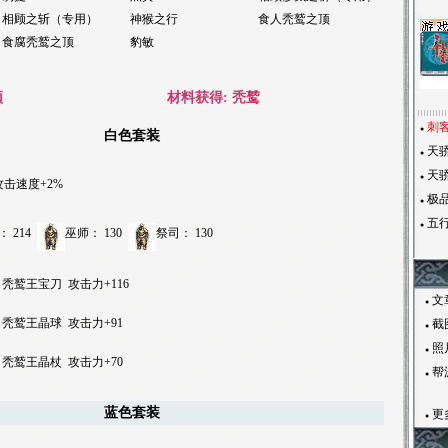
相顾之斩（专用）
神猴之行
食人秃鹫之顶
食腐秃鹫之顶
豹敏
顶
材料获得:
秃鹫
刺客
●
白色套装
天骄
●
天骄
●
攻击速度+2%
极品
●
五
●
：
214
巫师：
130
祭司：
130
秃鹫王宝刀
攻击力+116
文
●
秃鹫王晶球
攻击力+91
截
●
照
●
秃鹫王晶杖
攻击力+70
帮
●
蓝色套装
更
●