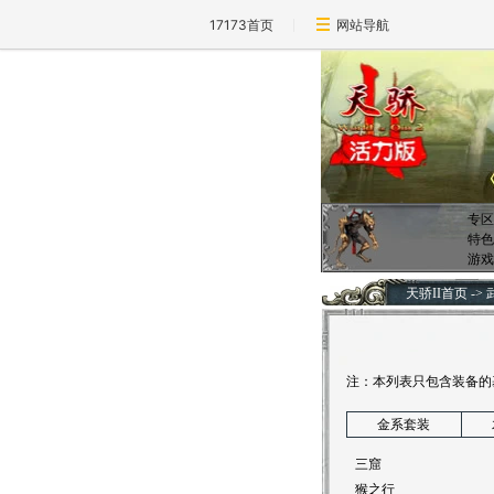
17173首页
网站导航
专区
特色
游戏
天骄II首页
->
注：本列表只包含装备的
金系套装
三窟
猴之行