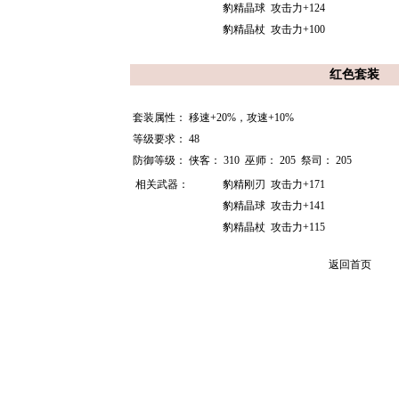
豹精晶球
攻击力+124
豹精晶杖
攻击力+100
红色套装
套装属性：
移速+20%，攻速+10%
等级要求：
48
防御等级：
侠客：
310
巫师：
205
祭司：
205
相关武器：
豹精刚刃
攻击力+171
豹精晶球
攻击力+141
豹精晶杖
攻击力+115
返回首页